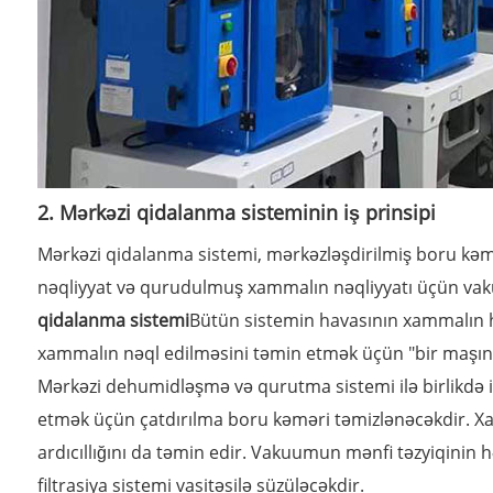
2. Mərkəzi qidalanma sisteminin iş prinsipi
Mərkəzi qidalanma sistemi, mərkəzləşdirilmiş boru kəm
nəqliyyat və qurudulmuş xammalın nəqliyyatı üçün vak
qidalanma sistemi
Bütün sistemin havasının xammalın 
xammalın nəql edilməsini təmin etmək üçün "bir maşın, 
Mərkəzi dehumidləşmə və qurutma sistemi ilə birlikdə
etmək üçün çatdırılma boru kəməri təmizlənəcəkdir. X
ardıcıllığını da təmin edir. Vakuumun mənfi təzyiqinin 
filtrasiya sistemi vasitəsilə süzüləcəkdir.