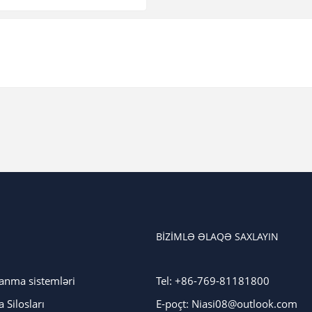
BIZIMLƏ ƏLAQƏ SAXLAYIN
anma sistemləri
Tel: +86-769-81181800
 Silosları
E-poçt: Niasi08@outlook.com