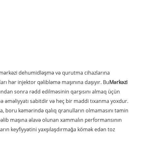
nı mərkəzi dehumidləşmə və qurutma cihazlarına
ı hər injektor qəlibləmə maşınına daşıyır. Bu
Mərkəzi
ndan sonra rədd edilməsinin qarşısını almaq üçün
ə əməliyyatı sabitdir və heç bir maddi tıxanma yoxdur.
a, boru kəmərində qalıq qranulların olmamasını təmin
qəlib maşına əlavə olunan xammalın performansının
lların keyfiyyətini yaxşılaşdırmağa kömək edən toz