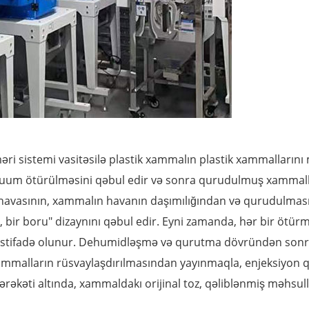
əri sistemi vasitəsilə plastik xammalın plastik xammalları
uum ötürülməsini qəbul edir və sonra qurudulmuş xammallar
havasının, xammalın havanın daşımılığından və qurudulması
bir boru" dizaynını qəbul edir. Eyni zamanda, hər bir ötürm
 istifadə olunur. Dehumidləşmə və qurutma dövründən sonr
ammalların rüsvaylaşdırılmasından yayınmaqla, enjeksiyon 
hərəkəti altında, xammaldakı orijinal toz, qəliblənmiş məhsu