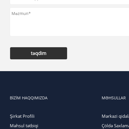
təqdim
BIZIM HAQQIMIZDA
MƏHSULLAR
Şirkət Profili
Mərkəzi qidal
Məhsul tətbiqi
Çöldə Saxlama