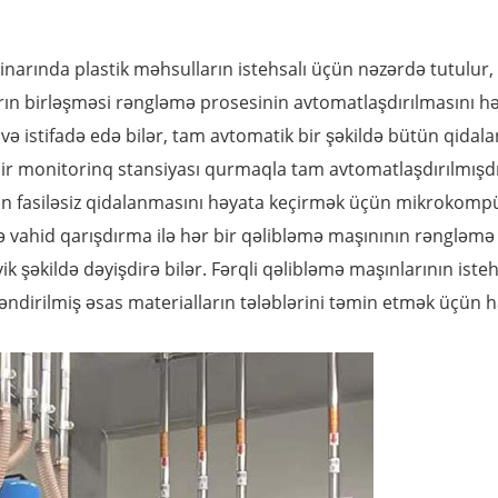
arında plastik məhsulların istehsalı üçün nəzərdə tutulur, f
ların birləşməsi rəngləmə prosesinin avtomatlaşdırılmasını h
və istifadə edə bilər, tam avtomatik bir şəkildə bütün qida
 bir monitorinq stansiyası qurmaqla tam avtomatlaşdırılmışdı
ın fasiləsiz qidalanmasını həyata keçirmək üçün mikrokomp
 vahid qarışdırma ilə hər bir qəlibləmə maşınının rəngləmə p
k şəkildə dəyişdirə bilər. Fərqli qəlibləmə maşınlarının ist
ləndirilmiş əsas materialların tələblərini təmin etmək üçün 