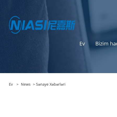
Ev
Bizim ha
Ev
>
News
>
Sənaye Xəbərləri