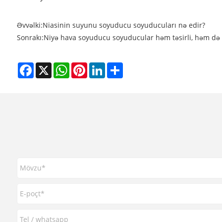
Əvvəlki:
Niasinin suyunu soyuducu soyuducuları nə edir?
Sonrakı:
Niyə hava soyuducu soyuducular həm təsirli, həm də 
Facebook
X
WhatsApp
Pinterest
LinkedIn
Share