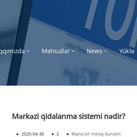
qqımızda
Məhsullar
News
Yüklə
Mərkəzi qidalanma sistemi nədir?
●
2025-04-30
●
2
●
Mənə bir mesaj buraxın