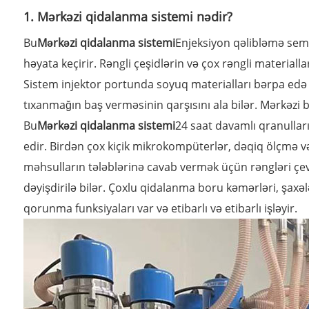
1. Mərkəzi qidalanma sistemi nədir?
Bu
Mərkəzi qidalanma sistemi
Enjeksiyon qəlibləmə semin
həyata keçirir. Rəngli çeşidlərin və çox rəngli material
Sistem injektor portunda soyuq materialları bərpa edə 
tıxanmağın baş verməsinin qarşısını ala bilər. Mərkəzi
Bu
Mərkəzi qidalanma sistemi
24 saat davamlı qranullar
edir. Birdən çox kiçik mikrokompüterlər, dəqiq ölçmə və
məhsulların tələblərinə cavab vermək üçün rəngləri çevi
dəyişdirilə bilər. Çoxlu qidalanma boru kəmərləri, şaxə
qorunma funksiyaları var və etibarlı və etibarlı işləyir.