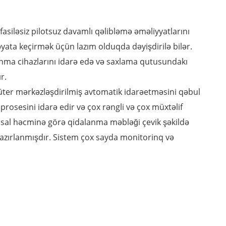
asiləsiz pilotsuz davamlı qəlibləmə əməliyyatlarını
əyata keçirmək üçün lazım olduqda dəyişdirilə bilər.
lanma cihazlarını idarə edə və saxlama qutusundakı
r.
üter mərkəzləşdirilmiş avtomatik idarəetməsini qəbul
rosesini idarə edir və çox rəngli və çox müxtəlif
ehsal həcminə görə qidalanma məbləği çevik şəkildə
hazırlanmışdır. Sistem çox sayda monitorinq və